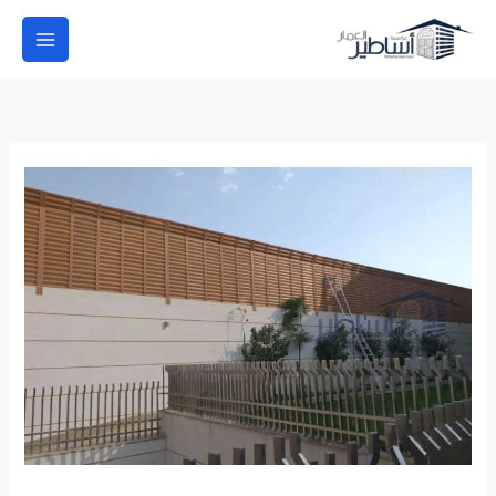
خطي
لى
لمحتوى