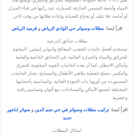
المياه وأشعة الشمس الحارقة للسيارة، عند ركنها في فناء المنزل
أو أمامه، فلا تتلف أو تحتاج للصيانة وإعادة طلائها من وقت لآخر.
اقرأ ايضا:
مظلات وسواتر حي الوادي الرياض
و
قرميد الرياض
مظلات حدائق الدرعية
نستخدم أفضل خامات الخشب المعالج والبولي إيثيلين، المقاوم
للحرائق والمياه والحرارة العالية، في الحدائق الخاصة والعامة
وأماكن الانتظار، كما أن هذه الخامات القوية المقاومة للتمزق
والتكسر، تصلح لتغطية ملاهي الأطفال والمسابح، نختار الخامات
المستوردة من أوروبا ذات الجودة العالية، والمناسبة بأحجامها
المختلفة لجميع الأماكن والمساحات، مع ألوان وتصاميم راقية
وعصرية.
اقرأ ايضا:
تركيب مظلات وسواتر في حي نجم الدين
و
سواتر اباجور
حديد
اشكال المظلات