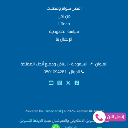
افضل سواتر ومظلات
من نحن
خدماتنا
سياسة الخصوصية
الإتصال بنا
العنوان :
📍
السعودية - الرياض وجميع أنحاء المملكة
📞
الجوال : 0501094281
Powered by
LameyHost
| © 2026، Asateer Al-Amaar
إتصل الآن
خدمات التسويق الالكتروني والسوشيال ميديا
الروضة للتسويق
الالكتروني