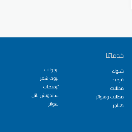
خدماتنا
برجولات
شبوك
بيوت شعر
قرميد
ترميمات
مظلات
ساندوتش بانل
مظلات وسواتر
سواتر
هناجر