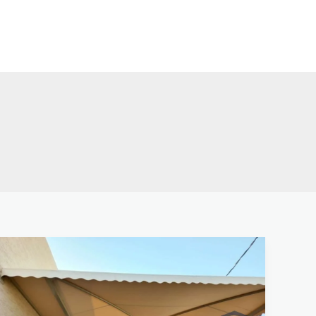
خطي
لى
لمحتوى