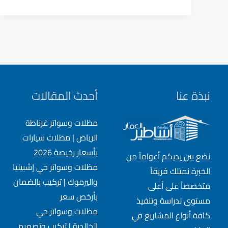
وسواتر
مداخل
الرياض
|
افضل
شركة
تركيب
نبذة عنا
أحدث المقالات
مظلات
للمداخل
مظلات وسواتر غرناطة
الرياض | مظلات سيارات
بأسعار رخيصة 2026
نضع بين يديكم أعواماً من
مظلات وسواتر حي إشبيليا
الخبرة نمتلك فريقاً
واليرموك | تركيب بالضمان
متخصصاً على أعلى
بأرخص سعر
مستوى لدراسة وتنفيذ
مظلات وسواتر حي
كافة أنواع المشاريع في
الخالدية | تركيب وتصميم