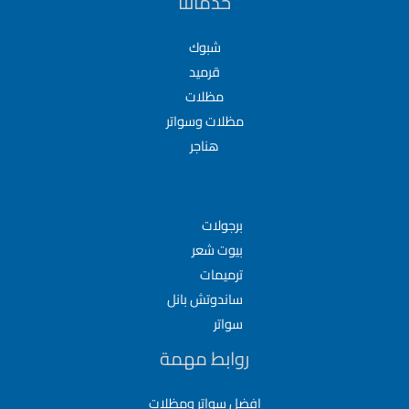
خدماتنا
شبوك
قرميد
مظلات
مظلات وسواتر
هناجر
برجولات
بيوت شعر
ترميمات
ساندوتش بانل
سواتر
روابط مهمة
افضل سواتر ومظلات