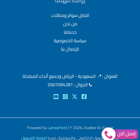
افضل سواتر ومظلات
من نحن
خدماتنا
سياسة الخصوصية
الإتصال بنا
العنوان :
📍
السعودية - الرياض وجميع أنحاء المملكة
📞
الجوال : 0501094281
Powered by
LameyHost
| © 2026، Asateer Al-Amaar
إتصل الآن
خدمات التسويق الالكتروني والسوشيال ميديا
الروضة للتسويق