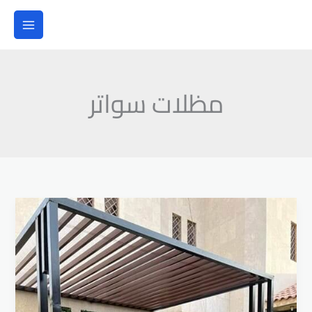
خطي
لى
لمحتوى
مظلات سواتر