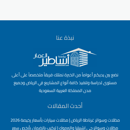
اجمل
برجولات
حدائق
حديدية
وخشب
نبذة عنا
بأحدث
تصاميم
نضع بين يديكم أعواماً من الخبرة نمتلك فريقاً متخصصاً على أعلى
مستوى لدراسة وتنفيذ كافة أنواع المشاريع في الرياض وجميع
مدن المملكة العربية السعودية
أحدث المقالات
مظلات وسواتر غرناطة الرياض | مظلات سيارات بأسعار رخيصة 2026
مظلات وسواتر حي إشبيليا واليرموك | تركيب بالضمان بأرخص سعر