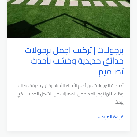
برجولات | تركيب اجمل برجولات
حدائق حديدية وخشب بأحدث
تصاميم
أصبحت البرجولات من أهم الأجزاء الأساسية في حديقة منزلك،
وذلك لأنها توفر العديد من المميزات من الشكل الجذاب الذي
يبعث
برجولات
قراءة المزيد »
|
تركيب