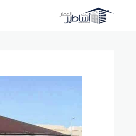
خطي
لى
لمحتوى