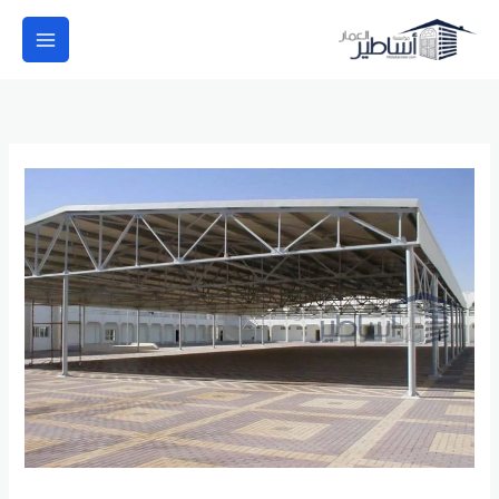
خطي
لى
لمحتوى