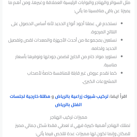
مثل السواتر والهناجر والبوابات الرئيسية العملاقة وغيرها، ومن أهم ما
يميزنا عن باقي منافسينا ما يأتي:
نستخدم في عملنا أجود أنواع الحديد لأنه أساس الحصول على
النتائج المرجوة.
نستعين بمجموعة من أحدث الأجهزة والمعدات لقص وتفصيل
الحديد ولحامه.
نستورد مواد خام من الخارج لنضمن جودتها ونوفرها بأسعار
مناسبة.
كما نقدم عروض غير قابلة للمنافسة خاصةً لأصحاب
المشروعات الكبرى.
اقرأ ايضا:
تركيب شبوك زراعية بالرياض
و
مظلة خارجية لجلسات
الفلل بالرياض
مميزات تركيب الهناجر
تمتلك الهناجر أهمية كبيرة فهي لا تعطي فقط شكل جمالي مميز
للمكان وإنما تكون لها مميزات عدة تتلخص فيما يأتي: