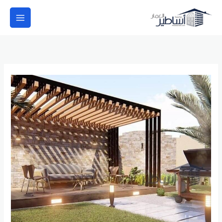
خطي
لى
لمحتوى