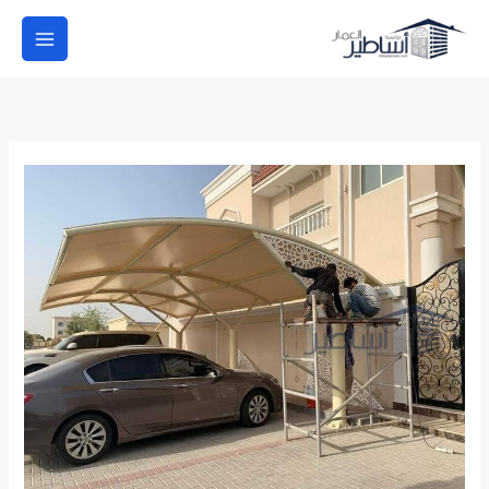
خطي
لى
لمحتوى