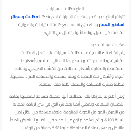
انواع مظلات السيارات
تتوافر أنواع عديدة من مظلات السيارات لدي شركتنا
مظلات وسواتر
اساطير العمار
وذلك حتي تتناسب مع كافة الاحتياجات والميزانية
الخاصة بكل عميل، وتلك الأنواع تتمثل في التالي:-
مظلات سيارات حديد
يتم إنشاء تلك النوعية من مظلات السيارات على شكل المظلات
الخشبية، وذلك لأنها تتميز بمظهرها الجمالي المتميز وأسعارها
المنخفضة بالمقارنة بأسعار المظلات من الخشب الطبيعي، وتختلف
أحجام وأشكال تلك المظلات وفقا للسمك والمساحة المراد تغطيتها،
فكلما صغرت المساحة والسمك كلما قلت التكلفة.
ومن أهم ما يميزها تلك المظلات أنها تعطيك مساحة لتغطيتها بمادة
اللكسان الشفاف وتغطي أيضا بقماش البي في سي لزيادة الحماية
من التعرض للعوامل الجوية المتنوعة، وتوفر مساحة من الظل تصل
لنسبة 100%، ويتم استخدام نوع من الحديد في التصنيع لا يتعرض للصدأ
والتأكل ويدهن بمادة للمحافظة عليه لفترة طويلة من الوقت.