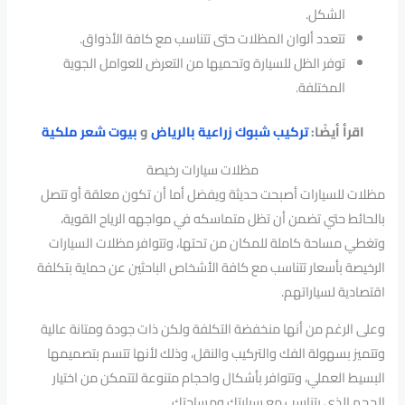
الشكل.
تتعدد ألوان المظلات حتى تتناسب مع كافة الأذواق.
توفر الظل للسيارة وتحميها من التعرض للعوامل الجوية
المختلفة.
اقرأ أيضًا:
تركيب شبوك زراعية بالرياض
و
بيوت شعر ملكية
مظلات سيارات رخيصة
مظلات للسيارات أصبحت حديثة ويفضل أما أن تكون معلقة أو تتصل
بالحائط حتي تضمن أن تظل متماسكه في مواجهه الرياح القوية،
وتغطي مساحة كاملة للمكان من تحتها، وتتوافر مظلات السيارات
الرخيصة بأسعار تتناسب مع كافة الأشخاص الباحثين عن حماية بتكلفة
اقتصادية لسياراتهم.
وعلى الرغم من أنها منخفضة التكلفة ولكن ذات جودة ومتانة عالية
وتتميز بسهولة الفك والتركيب والنقل، وذلك لأنها تتسم بتصميمها
البسيط العملي، وتتوافر بأشكال واحجام متنوعة لتتمكن من اختيار
الحجم الذي يتناسب مع سيارتك ومساحتك.