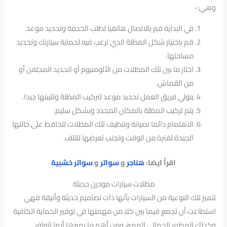
وهي:-
في البداية قم بالاتصال هاتفيا لطلب الخدمة وتحديد موعد.
قم باختيار شكل المظلة الذي ترغب فيه لحماية سيارتك وتحديد
مساحتها.
اختار ما بين تلك المظلات من الألومنيوم أو الحديد المجلفن أو
من القماش.
يتولي فريق العمل تحديد موعد لتركيب المظلة وتثبيتها جيدا.
يتم تركيب المظلة بالمكان المحدد وبشكل سليم.
الاهتمام دائما بصيانة وتنظيف تلك المظلات لتحافظ على حالتها
الجيدة لفترة من الوقت وتجنب تعرضها للتلف.
اقرأ ايضا:
هناجر
و
سواتر
و
سواتر خشبية
مظلات سيارات مودرن حديثة
تتميز تلك النوعية من السيارات بأنها ذات تصاميم حديثة وأنيقة فهي
استطاعت أن تجمع فيما بين كلا من مهمتها في توفير الحماية الكافية
وكذلك المظهر الجمالي المميز، ومن أهم ما يميزها أنها تتوافر