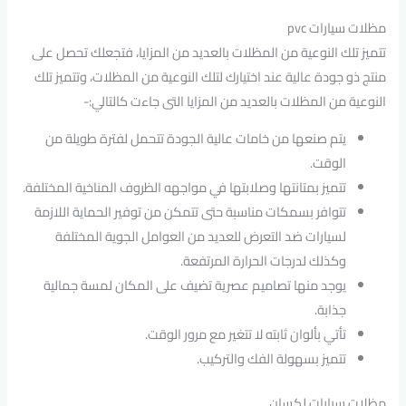
مظلات سيارات pvc
تتميز تلك النوعية من المظلات بالعديد من المزايا، فتجعلك تحصل على
منتج ذو جودة عالية عند اختيارك لتلك النوعية من المظلات، وتتميز تلك
النوعية من المظلات بالعديد من المزايا التى جاءت كالتالي:-
يتم صنعها من خامات عالية الجودة تتحمل لفترة طويلة من
الوقت.
تتميز بمتانتها وصلابتها في مواجهه الظروف المناخية المختلفة.
تتوافر بسمكات مناسبة حتى تتمكن من توفير الحماية اللازمة
لسيارات ضد التعرض للعديد من العوامل الجوية المختلفة
وكذلك لدرجات الحرارة المرتفعة.
يوجد منها تصاميم عصرية تضيف على المكان لمسة جمالية
جذابة.
تأتي بألوان ثابته لا تتغير مع مرور الوقت.
تتميز بسهولة الفك والتركيب.
مظلات سيارات لكسان