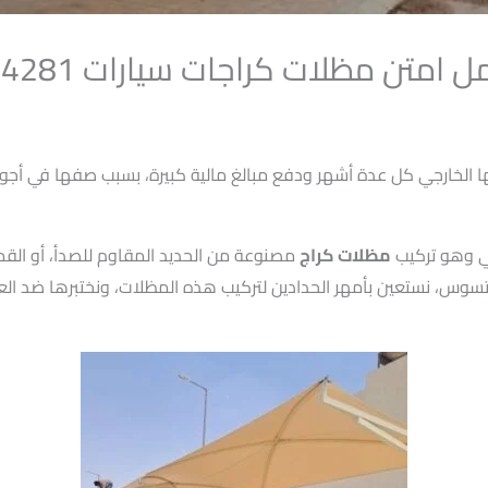
تن مظلات كراجات سيارات 0501094281
ا الخارجي كل عدة أشهر ودفع مبالغ مالية كبيرة، بسبب صفها في أج
لي وهو تركيب
مظلات كراج
مصنوعة من الحديد المقاوم للصدأ، أو القم
سوس، نستعين بأمهر الحدادين لتركيب هذه المظلات، ونختبرها ضد الع