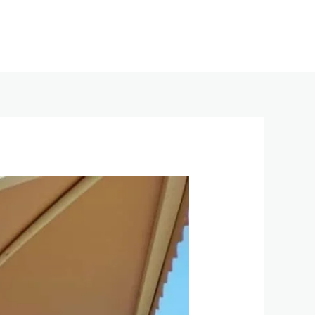
خطي
لى
لمحتوى