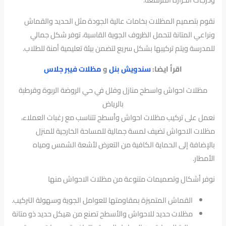
نقوم بتصميم المظلات بخامات عالية الجودة مثل الحديد والقماش
ونراعي المتانة لتحمل الظروف الجوية القاسية، توفر شكل جمالي
للمدرسة ويتم تركيبها بشكل سريع لتضمن بيئة تعليمية أمنة للطلاب.
اقرأ ايضا:
سندويش بنل
و
مظلات فيبر جلاس
مظلات احواش واسطح منازل وفلل في حي الروضة الربوة وقرطبة
بالرياض
نعمل على تركيب مظلات احواش وأسطح تتناسب مع رغبات العملاء،
مظلات الاحواش تضيف لمسة جمالية للمساحة الخارجية للمنزل
بالإضافة إلى الحماية الكافية من التعرض لأشعة الشمس ومياه
الأمطار.
نوفر أشكال وتصميمات متنوعة من مظلات الاحواش منها
القماش المتميزة بمقاومتها للعوامل الجوية وسهولة التركيب.
مظلات حديد للاحواش والأسطح تصنع من هيكل حديد ذو متانة