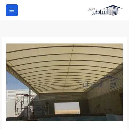
خطي
لى
لمحتوى