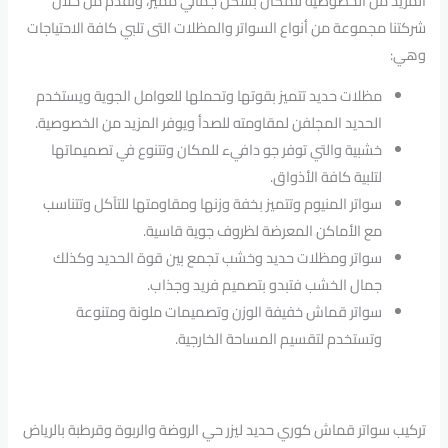
المزيد من الخصوصية للمكان بشكل جمالي مميز، ونقدم من خلال
شركتنا مجموعة من أنواع السواتر والمظلات التى تلبي كافة الاحتياجات
وهي:
مظلات حديد تتميز بقوتها وتحملها للعوامل الجوية ويستخدم
الحديد المجلفن لمقاومته للصدأ ويوفر المزيد من الخصوصية.
خشبية والتي توفر جو دافيء للمكان وتتنوع في تصميماتها
لتلبية كافة الأذواق.
سواتر المنيوم وتتميز بخفة وزنها ومقاومتها للتآكل وتتناسب
مع الأماكن المعرضة لظروف جوية قاسية.
سواتر ومظلات حديد وخشب تجمع بين قوة الحديد وكذلك
جمال الخشب فتبدو بتصميم فريد وجذاب.
سواتر قماش خفيفة الوزن وتصميمات ملونة ومتنوعة
وتستخدم لتقسيم المساحة الخارجية.
تركيب سواتر قماش كوري حديد ليزر حي الروضة والربوة وقرطبة بالرياض