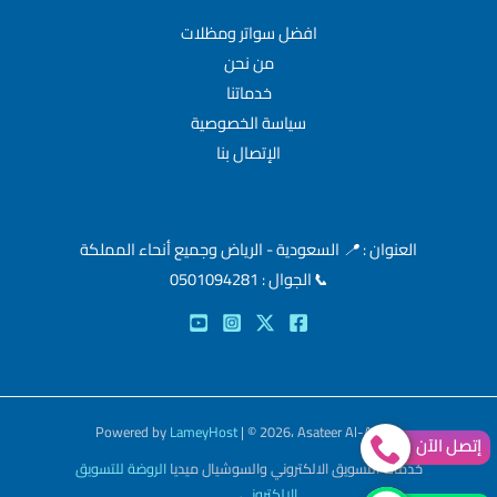
افضل سواتر ومظلات
من نحن
خدماتنا
سياسة الخصوصية
الإتصال بنا
العنوان :
📍
السعودية - الرياض وجميع أنحاء المملكة
📞
الجوال : 0501094281
Powered by
LameyHost
| © 2026، Asateer Al-Amaar
إتصل الآن
خدمات التسويق الالكتروني والسوشيال ميديا
الروضة للتسويق
الالكتروني