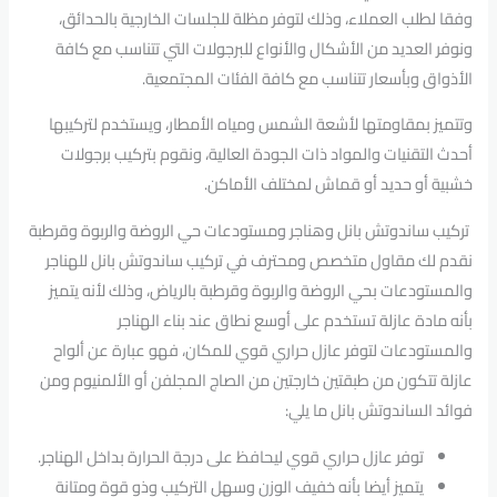
وفقا لطلب العملاء، وذلك لتوفر مظلة للجلسات الخارجية بالحدائق،
ونوفر العديد من الأشكال والأنواع للبرجولات التي تتناسب مع كافة
الأذواق وبأسعار تتناسب مع كافة الفئات المجتمعية.
وتتميز بمقاومتها لأشعة الشمس ومياه الأمطار، ويستخدم لتركيبها
أحدث التقنيات والمواد ذات الجودة العالية، ونقوم بتركيب برجولات
خشبية أو حديد أو قماش لمختلف الأماكن.
تركيب ساندوتش بانل وهناجر ومستودعات حي الروضة والربوة وقرطبة
نقدم لك مقاول متخصص ومحترف في تركيب ساندوتش بانل للهناجر
والمستودعات بحي الروضة والربوة وقرطبة بالرياض، وذلك لأنه يتميز
بأنه مادة عازلة تستخدم على أوسع نطاق عند بناء الهناجر
والمستودعات لتوفر عازل حراري قوي للمكان، فهو عبارة عن ألواح
عازلة تتكون من طبقتين خارجتين من الصاج المجلفن أو الألمنيوم ومن
فوائد الساندوتش بانل ما يلي:
توفر عازل حراري قوي ليحافظ على درجة الحرارة بداخل الهناجر.
يتميز أيضا بأنه خفيف الوزن وسهل التركيب وذو قوة ومتانة