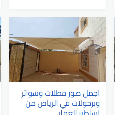
في
سي
|
تركيب
افضل
مظلات
بي
في
سي
pvc
عالي
الكثافة
اجمل صور مظلات وسواتر
وبرجولات في الرياض من
اساطير العمار