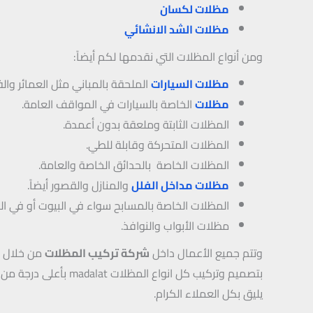
مظلات لكسان
مظلات الشد الانشائي
ومن أنواع المظلات التي نقدمها لكم أيضاً:
مظلات السيارات
الملحقة بالمباني مثل العمائر وال
مظلات
الخاصة بالسيارات في المواقف العامة.
المظلات الثابتة وملعقة بدون أعمدة.
المظلات المتحركة وقابلة للطي.
المظلات الخاصة بالحدائق الخاصة والعامة.
مظلات مداخل الفلل
والمنازل والقصور أيضاً.
المظلات الخاصة بالمسابح سواء في البيوت أو في الن
مظلات الأبواب والنوافذ.
وتتم جميع الأعمال داخل
شركة تركيب المظلات
من خلال ال
بتصميم وتركيب كل انواع المظلات madalat بأعلى درجة من الدقة المتناهية والمهارة والالتزام باستخدام أجود أنواع المواد المستوردة من الخارج حتى تخرج خدمة تركيب
يليق بكل العملاء الكرام.